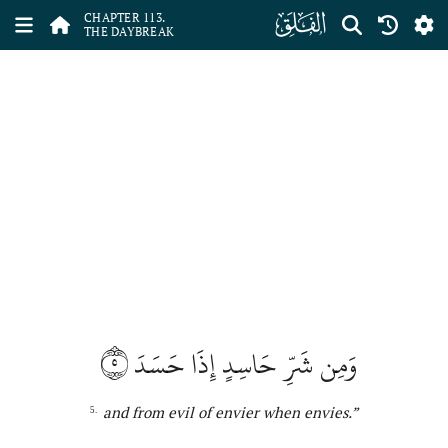
ﰞ
CHAPTER 113.
THE DAYBREAK
٥
وَمِن شَرِّ حَاسِدٍ إِذَا حَسَدَ
and from evil of envier
when envies
.
”
5.